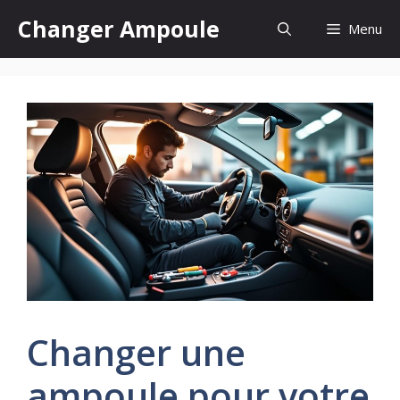
Aller
Changer Ampoule
Menu
au
contenu
Changer une
ampoule pour votre